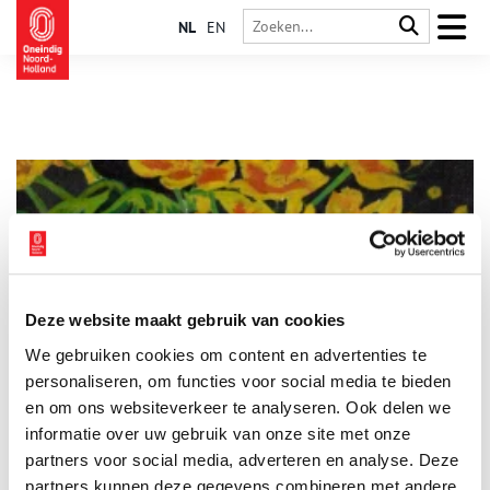
NL
EN
Deze website maakt gebruik van cookies
Bloemen in Singer Laren
We gebruiken cookies om content en advertenties te
Bewonder de bloemstillevens uit de collectie van Singer Laren
in de Van den Brinkgalerij. Dit geliefde genre kent een lange
personaliseren, om functies voor social media te bieden
traditie in Nederland en ondergaat rond 1870 een grote
en om ons websiteverkeer te analyseren. Ook delen we
verandering. Van natuurgetrouwe, bijna encyclopedische
informatie over uw gebruik van onze site met onze
1 min
weergaven, naar expressieve schilderijen in felle kleuren met
losse penseelstreken, geschilderd door modernisten zoals Leo
partners voor social media, adverteren en analyse. Deze
Gestel.
partners kunnen deze gegevens combineren met andere