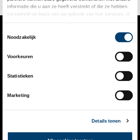
informatie die u aan ze heeft verstrekt of die ze hebben
verzameld op basis van uw gebruik van hun services. U
gaat akkoord met de cookies en het
privacystatement
als u onze website blijft gebruiken.
Toestemmingsselectie
VERHALEN
Noodzakelijk
NIEUWS
Voorkeuren
KALENDER
THEMA’S
Statistieken
ACTIVITEITEN
Marketing
VIDEO’S
OVER ONS
Details tonen
CONTACT