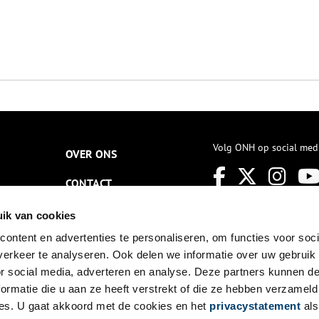
Volg ONH op social med
OVER ONS
CONTACT
NIEUWSBRIEF
ik van cookies
ontent en advertenties te personaliseren, om functies voor soci
DISCLAIMER
erkeer te analyseren. Ook delen we informatie over uw gebruik
PRIVACY
or social media, adverteren en analyse. Deze partners kunnen 
ormatie die u aan ze heeft verstrekt of die ze hebben verzameld
TOEGANKELIJKHEID
es. U gaat akkoord met de cookies en het
privacystatement
als