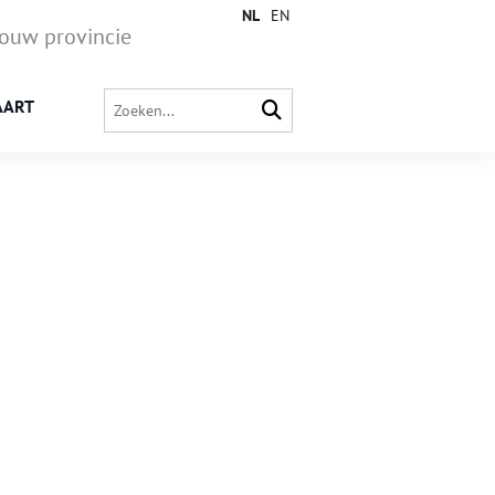
NL
EN
jouw provincie
AART