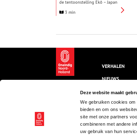
de tentoonstelling Ekō – Japan
in twee beeldverhalen. In deze
3 min
parallelvertelling resoneren
vroege foto’s van Japan uit de
eigen collectie, onder anderen
van Felice Beato, in het
eigentijdse werk van fotograaf
en beeldend kunstenaar Anaïs
López.
VERHALEN
NIEUWS
KALENDER
Deze website maakt gebru
We gebruiken cookies om c
THEMA’S
bieden en om ons websitev
ACTIVITEITEN
site met onze partners vo
combineren met andere inf
VIDEO’S
uw gebruik van hun servic