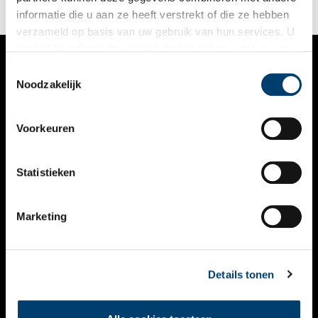
een samenwerking tussen het Erfgoedspektakel van BOEi en
informatie die u aan ze heeft verstrekt of die ze hebben
De Hollandsche Molen.
verzameld op basis van uw gebruik van hun services. U
gaat akkoord met de cookies en het
privacystatement
als u onze website blijft gebruiken.
Toestemmingsselectie
VERHALEN
Noodzakelijk
NIEUWS
Voorkeuren
KALENDER
THEMA’S
Statistieken
ACTIVITEITEN
Marketing
VIDEO’S
OVER ONS
Details tonen
CONTACT