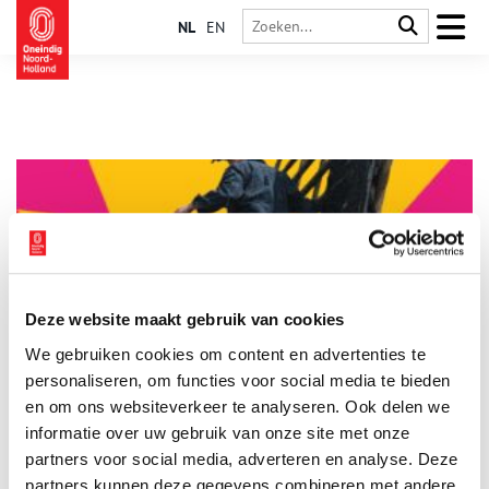
NL
EN
Deze website maakt gebruik van cookies
Hypermodern ontmoet eeuwenoud: VR naar de
We gebruiken cookies om content en advertenties te
Etersheimer Braakmolen
personaliseren, om functies voor social media te bieden
Traditie en technologie samenbrengen: dat belooft de
voorstelling ‘Door het Oog van de Molen’, die op 3 en 4 mei bij
en om ons websiteverkeer te analyseren. Ook delen we
de Etersheimer Braakmolen in Oosthuizen wordt opgevoerd.
informatie over uw gebruik van onze site met onze
De eeuwenoude techniek van de molen wordt via VR-brillen en
1 min
partners voor social media, adverteren en analyse. Deze
drones aan het publiek gepresenteerd door theatermakers van
Studio Engine Off en Holy Dirt. De voorstelling komt voort uit
partners kunnen deze gegevens combineren met andere