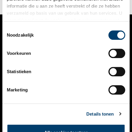
informatie die u aan ze heeft verstrekt of die ze hebben
verzameld op basis van uw gebruik van hun services. U
gaat akkoord met de cookies en het
privacystatement
als u onze website blijft gebruiken.
Toestemmingsselectie
VERHALEN
Noodzakelijk
NIEUWS
Voorkeuren
KALENDER
THEMA’S
Statistieken
ACTIVITEITEN
Marketing
VIDEO’S
OVER ONS
Details tonen
CONTACT