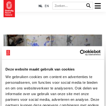
NL
EN
Deze website maakt gebruik van cookies
Militaire muurkunst bij fort ontdekt!
We gebruiken cookies om content en advertenties te
Graffiti is van alle tijden. Zo ook rondom de Eerste
Wereldoorlog. Waarschijnlijk heeft een soldaat toen
personaliseren, om functies voor social media te bieden
afbeeldingen op de muren van het Fort bij Aalsmeer gemaakt.
en om ons websiteverkeer te analyseren. Ook delen we
Ze zijn onlangs tevoorschijn gekomen. Stadsherstel Amsterdam
informatie over uw gebruik van onze site met onze
4 min
heeft ze laten waarderen en ze zijn te bekijken.
partners voor social media, adverteren en analyse. Deze
partners kunnen deze gegevens combineren met andere