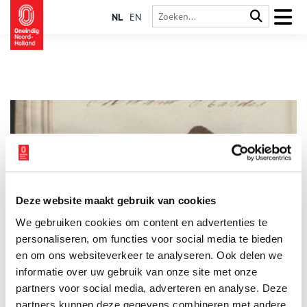
NL
EN
Deze website maakt gebruik van cookies
Stuk van de maand: Bloemen van anderhalve eeuw oud
We gebruiken cookies om content en advertenties te
Elke maand plaatst het Regionaal Archief Alkmaar een
bijzonder archiefstuk uit de collectie in de schijnwerpers. Deze
personaliseren, om functies voor social media te bieden
keer: een boekje met notities over de zeereizen van een
en om ons websiteverkeer te analyseren. Ook delen we
negentiende-eeuwse kapitein, met daarin ook gedroogde
informatie over uw gebruik van onze site met onze
3 min
bloemen en bladeren.
partners voor social media, adverteren en analyse. Deze
partners kunnen deze gegevens combineren met andere