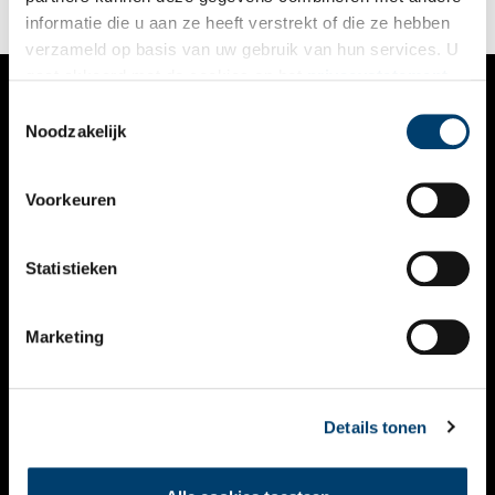
informatie die u aan ze heeft verstrekt of die ze hebben
verzameld op basis van uw gebruik van hun services. U
gaat akkoord met de cookies en het
privacystatement
als u onze website blijft gebruiken.
Toestemmingsselectie
VERHALEN
Noodzakelijk
NIEUWS
Voorkeuren
KALENDER
THEMA’S
Statistieken
ACTIVITEITEN
Marketing
VIDEO’S
OVER ONS
Details tonen
CONTACT