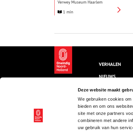
Verwey Museum Haarlem
organiseert onder de titel ‘125
1 min
Jaar Kees Verwey – Streken van
een meester’ kunnen vanaf nu
een speciale audiotour volgen,
ingesproken door Erik van
Muiswinkel. In de rol van Kees
Verwey zelf neemt Van
Muiswinkel je mee in het leven,
de gedachten en de kunst van
deze eigenzinnige Haarlemse
schilder.
VERHALEN
NIEUWS
KALENDER
Deze website maakt gebru
We gebruiken cookies om c
THEMA’S
bieden en om ons websitev
ACTIVITEITEN
site met onze partners vo
combineren met andere inf
VIDEO’S
uw gebruik van hun servic