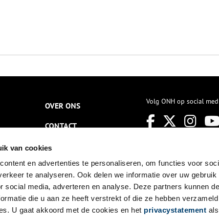
Volg ONH op social med
OVER ONS
CONTACT
NIEUWSBRIEF
ik van cookies
ontent en advertenties te personaliseren, om functies voor soci
DISCLAIMER
erkeer te analyseren. Ook delen we informatie over uw gebruik
PRIVACY
or social media, adverteren en analyse. Deze partners kunnen 
ormatie die u aan ze heeft verstrekt of die ze hebben verzameld
TOEGANKELIJKHEID
es. U gaat akkoord met de cookies en het
privacystatement
als