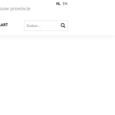
NL
EN
jouw provincie
AART