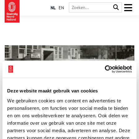
NL
EN
Deze website maakt gebruik van cookies
Déjà vu: Ontdek de veranderende stad door de lens van
We gebruiken cookies om content en advertenties te
Erik Klein Wolterink
personaliseren, om functies voor social media te bieden
In de hal van het Stadsarchief Amsterdam is van 26 april 2024
t/m 29 september 2024 de fototentoonstelling Déjà vu te zien,
en om ons websiteverkeer te analyseren. Ook delen we
waarin fotograaf Erik Klein Wolterink de veranderende stad in
informatie over uw gebruik van onze site met onze
beeld brengt door een plek op een archieffoto – vaak uit de
3 min
partners voor social media, adverteren en analyse. Deze
collectie van het Stadsarchief – opnieuw vast te leggen.
partners kunnen deze gegevens combineren met andere