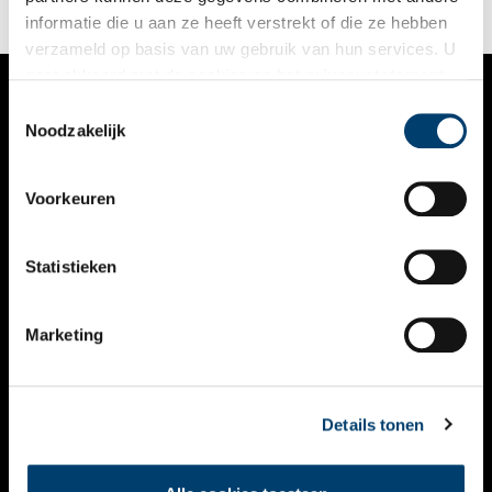
informatie die u aan ze heeft verstrekt of die ze hebben
verzameld op basis van uw gebruik van hun services. U
gaat akkoord met de cookies en het
privacystatement
als u onze website blijft gebruiken.
Toestemmingsselectie
VERHALEN
Noodzakelijk
NIEUWS
Voorkeuren
KALENDER
THEMA’S
Statistieken
ACTIVITEITEN
Marketing
VIDEO’S
OVER ONS
Details tonen
CONTACT