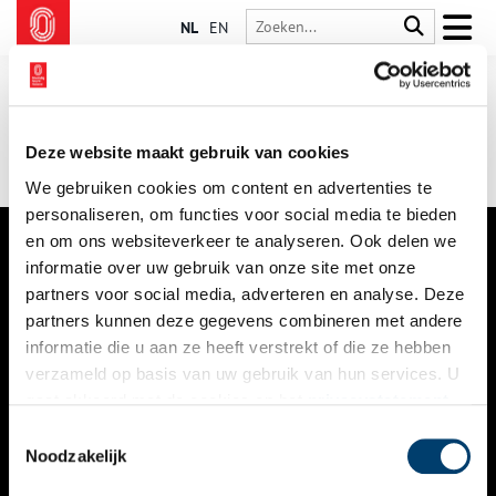
NL
EN
Deze website maakt gebruik van cookies
We gebruiken cookies om content en advertenties te
personaliseren, om functies voor social media te bieden
en om ons websiteverkeer te analyseren. Ook delen we
informatie over uw gebruik van onze site met onze
VERHALEN
partners voor social media, adverteren en analyse. Deze
NIEUWS
partners kunnen deze gegevens combineren met andere
informatie die u aan ze heeft verstrekt of die ze hebben
KALENDER
verzameld op basis van uw gebruik van hun services. U
gaat akkoord met de cookies en het
privacystatement
THEMA’S
als u onze website blijft gebruiken.
Toestemmingsselectie
ACTIVITEITEN
Noodzakelijk