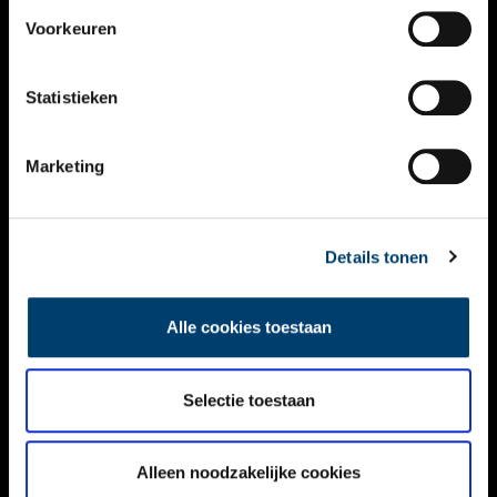
VIDEO’S
Voorkeuren
OVER ONS
Statistieken
CONTACT
NIEUWSBRIEF
Marketing
DISCLAIMER
Details tonen
PRIVACY
TOEGANKELIJKHEID
Alle cookies toestaan
Volg ONH op social media
Selectie toestaan
Alleen noodzakelijke cookies
© ONH | 2026