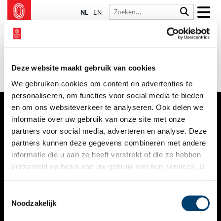
NL
EN
Deze website maakt gebruik van cookies
We gebruiken cookies om content en advertenties te
personaliseren, om functies voor social media te bieden
en om ons websiteverkeer te analyseren. Ook delen we
informatie over uw gebruik van onze site met onze
VERHALEN
partners voor social media, adverteren en analyse. Deze
NIEUWS
partners kunnen deze gegevens combineren met andere
informatie die u aan ze heeft verstrekt of die ze hebben
KALENDER
verzameld op basis van uw gebruik van hun services. U
gaat akkoord met de cookies en het
privacystatement
THEMA’S
als u onze website blijft gebruiken.
Toestemmingsselectie
ACTIVITEITEN
Noodzakelijk