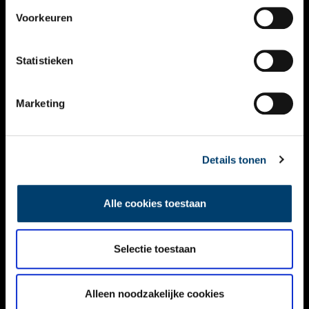
VIDEO’S
Voorkeuren
OVER ONS
Statistieken
CONTACT
NIEUWSBRIEF
Marketing
DISCLAIMER
Details tonen
PRIVACY
TOEGANKELIJKHEID
Alle cookies toestaan
Volg ONH op social media
Selectie toestaan
Alleen noodzakelijke cookies
© ONH | 2026