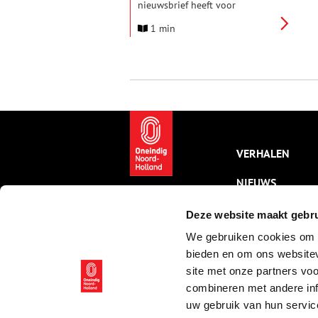
nieuwsbrief heeft voor
verenigingen en
1 min
(amateur-)historici? In deze
nieuwsbrief, die elk kwartaal
verschijnt, lees je interessante
verhalen van en over
historische verenigingen, het
laatste erfgoednieuws,
activiteiten van andere
verenigingen en natuurlijk
nieuwtjes van de redactie van
Oneindig Noord-Holland.
VERHALEN
NIEUWS
KALENDER
Deze website maakt gebru
We gebruiken cookies om c
THEMA’S
bieden en om ons websitev
ACTIVITEITEN
site met onze partners vo
combineren met andere inf
VIDEO’S
uw gebruik van hun servic