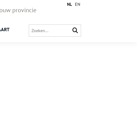
NL
EN
jouw provincie
AART