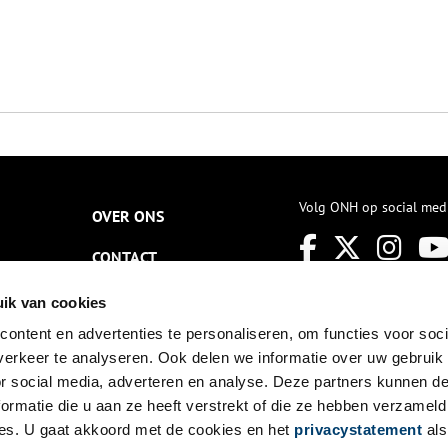
Volg ONH op social med
OVER ONS
CONTACT
NIEUWSBRIEF
ik van cookies
ontent en advertenties te personaliseren, om functies voor soci
DISCLAIMER
erkeer te analyseren. Ook delen we informatie over uw gebruik
PRIVACY
or social media, adverteren en analyse. Deze partners kunnen 
ormatie die u aan ze heeft verstrekt of die ze hebben verzameld
TOEGANKELIJKHEID
es. U gaat akkoord met de cookies en het
privacystatement
als