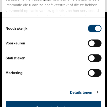
informatie die u aan ze heeft verstrekt of die ze hebben
verzameld op basis van uw gebruik van hun services. U
gaat akkoord met de cookies en het
privacystatement
als u onze website blijft gebruiken.
Toestemmingsselectie
VERHALEN
Noodzakelijk
NIEUWS
Voorkeuren
KALENDER
THEMA’S
Statistieken
ACTIVITEITEN
Marketing
VIDEO’S
OVER ONS
Details tonen
CONTACT