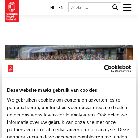
NL
EN
Deze website maakt gebruik van cookies
Expeditie Nieuwe Gezichten
We gebruiken cookies om content en advertenties te
Na de zomer organiseert MOOI Noord-Holland samen met
Erfgoedhuis Zuid-Holland de cursus Expeditie Nieuwe
personaliseren, om functies voor social media te bieden
Gezichten. Een cursus die musea leert nieuwe vrijwilligers aan
en om ons websiteverkeer te analyseren. Ook delen we
zich te binden.
informatie over uw gebruik van onze site met onze
2 min
partners voor social media, adverteren en analyse. Deze
partners kunnen deze gegevens combineren met andere