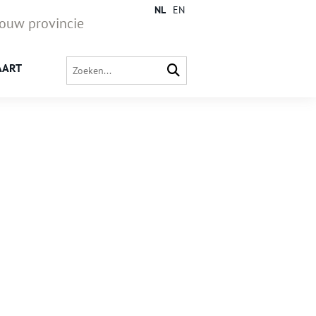
NL
EN
jouw provincie
AART