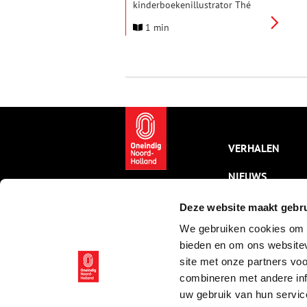
kinderboekenillustrator Thé
Tjong-Khing de erepenning van
1 min
de stad Haarlem.
VERHALEN
NIEUWS
KALENDER
Deze website maakt gebru
We gebruiken cookies om c
THEMA’S
bieden en om ons websitev
ACTIVITEITEN
site met onze partners vo
combineren met andere inf
VIDEO’S
uw gebruik van hun servic