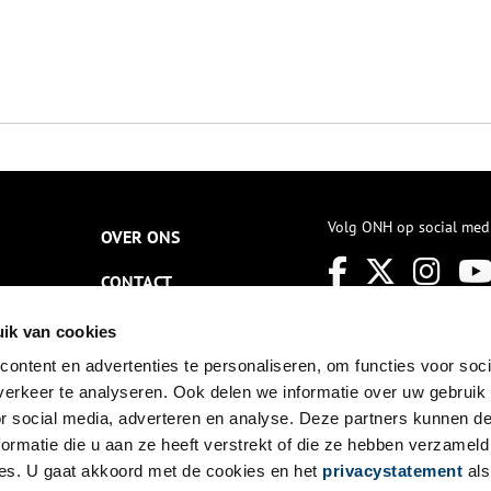
Volg ONH op social med
OVER ONS
CONTACT
NIEUWSBRIEF
ik van cookies
ontent en advertenties te personaliseren, om functies voor soci
DISCLAIMER
erkeer te analyseren. Ook delen we informatie over uw gebruik
PRIVACY
or social media, adverteren en analyse. Deze partners kunnen 
ormatie die u aan ze heeft verstrekt of die ze hebben verzameld
TOEGANKELIJKHEID
es. U gaat akkoord met de cookies en het
privacystatement
als