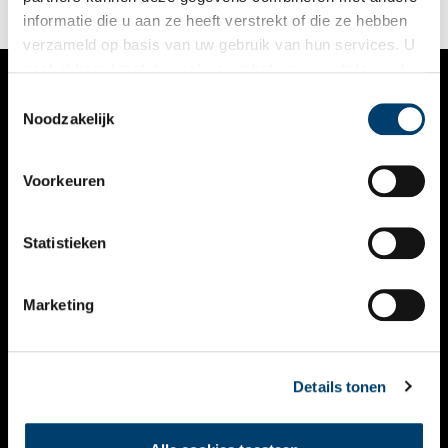
het Rijksmuseum is dit bijzondere servies nu voor een breed
informatie die u aan ze heeft verstrekt of die ze hebben
publiek te bewonderen.
verzameld op basis van uw gebruik van hun services. U
gaat akkoord met de cookies en het
privacystatement
als u onze website blijft gebruiken.
Toestemmingsselectie
VERHALEN
Noodzakelijk
NIEUWS
Voorkeuren
KALENDER
THEMA’S
Statistieken
ACTIVITEITEN
Marketing
VIDEO’S
OVER ONS
Details tonen
CONTACT