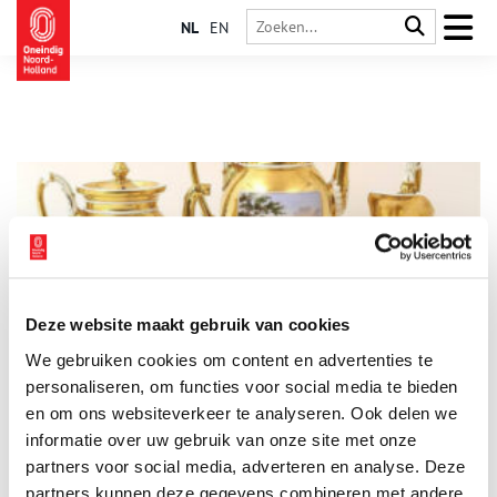
NL
EN
Deze website maakt gebruik van cookies
Zeldzaam Empire-servies voortaan te bewonderen in het
We gebruiken cookies om content en advertenties te
Rijksmuseum
personaliseren, om functies voor social media te bieden
Het Rijksmuseum heeft een uitzonderlijk Empire servies van
Porcelaine de Paris aangekocht bij Veilinghuis De Eland en De
en om ons websiteverkeer te analyseren. Ook delen we
Zon. De goed bewaarde serviesstukken zijn voorzien van meer
informatie over uw gebruik van onze site met onze
dan twintig zorgvuldig met de hand beschilderde
1 min
partners voor social media, adverteren en analyse. Deze
voorstellingen, die het verhaal vertellen van de Nederlanden
aan het begin van de 19e eeuw. Dankzij de verwerving door
partners kunnen deze gegevens combineren met andere