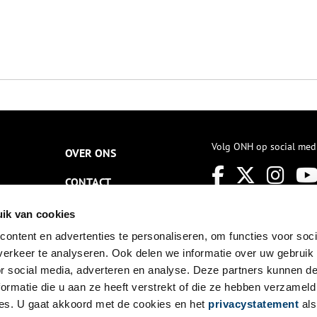
Volg ONH op social med
OVER ONS
CONTACT
NIEUWSBRIEF
ik van cookies
ontent en advertenties te personaliseren, om functies voor soci
DISCLAIMER
erkeer te analyseren. Ook delen we informatie over uw gebruik
PRIVACY
or social media, adverteren en analyse. Deze partners kunnen 
ormatie die u aan ze heeft verstrekt of die ze hebben verzameld
TOEGANKELIJKHEID
es. U gaat akkoord met de cookies en het
privacystatement
als