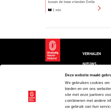
tussen de twee vrienden Emile
Bernard en Vincent van Gogh.
2 min
Deze kleinschalige
tentoonstelling toont 27
tekeningen die Emile Bernard
stuurde aan Vincent van Gogh.
De tekeningen waren alleen
voor Vincents ogen bedoeld. Nu
kan ook jij ze voor het eerst
samen zien.
VERHALEN
NIEUWS
KALENDER
Deze website maakt gebru
We gebruiken cookies om c
THEMA’S
bieden en om ons websitev
ACTIVITEITEN
site met onze partners vo
combineren met andere inf
VIDEO’S
uw gebruik van hun servic