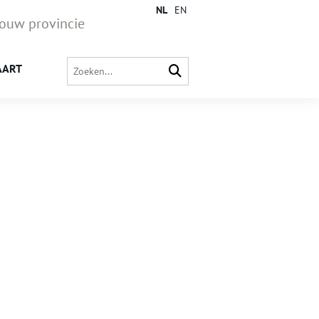
NL
EN
jouw provincie
AART