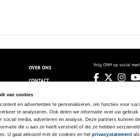
Volg ONH op social med
OVER ONS
CONTACT
NIEUWSBRIEF
ik van cookies
ontent en advertenties te personaliseren, om functies voor soci
DISCLAIMER
erkeer te analyseren. Ook delen we informatie over uw gebruik
PRIVACY
or social media, adverteren en analyse. Deze partners kunnen 
ormatie die u aan ze heeft verstrekt of die ze hebben verzameld
TOEGANKELIJKHEID
es. U gaat akkoord met de cookies en het
privacystatement
als