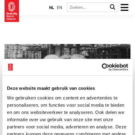
NL
EN
Deze website maakt gebruik van cookies
The Brilliant Biograph: Earliest Moving Images of Europe
We gebruiken cookies om content en advertenties te
(1897-1902)
personaliseren, om functies voor social media te bieden
De Mutoscope and Biograph-films zijn onlangs opgenomen in
het UNESCO Memory of the World Register. De opnamen –
en om ons websiteverkeer te analyseren. Ook delen we
gedraaid op 68mm – uit de begintijd van de cinema behoren
informatie over uw gebruik van onze site met onze
tot de scherpste en rijkst gedetailleerde beelden uit de
1 min
partners voor social media, adverteren en analyse. Deze
filmgeschiedenis.
partners kunnen deze gegevens combineren met andere