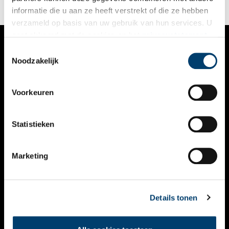
informatie die u aan ze heeft verstrekt of die ze hebben
verzameld op basis van uw gebruik van hun services. U
gaat akkoord met de cookies en het
privacystatement
als u onze website blijft gebruiken.
Toestemmingsselectie
VERHALEN
Noodzakelijk
NIEUWS
Voorkeuren
KALENDER
THEMA’S
Statistieken
ACTIVITEITEN
Marketing
VIDEO’S
OVER ONS
Details tonen
CONTACT