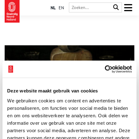
NL
EN
Deze website maakt gebruik van cookies
Historisch kaasplankje
We gebruiken cookies om content en advertenties te
Schilderijen uit de zeventiende eeuw staan er vol mee: kaas. De
prachtige maaltijdstillevens van Nederlandse schilders tonen
personaliseren, om functies voor social media te bieden
kazen die nauwelijks te onderscheiden zijn van de kazen die
en om ons websiteverkeer te analyseren. Ook delen we
vandaag de dag geduldig rusten op de planken van de
informatie over uw gebruik van onze site met onze
kaasboer. Vooral de Goudse en Edammerkazen zijn in uiterlijk
vergelijkbaar met de hoog opgestapelde torens van kaas op
partners voor social media, adverteren en analyse. Deze
de schilderijen.
partners kunnen deze gegevens combineren met andere