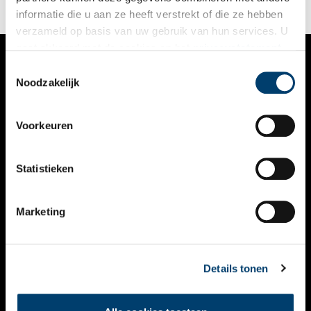
informatie die u aan ze heeft verstrekt of die ze hebben
verzameld op basis van uw gebruik van hun services. U
gaat akkoord met de cookies en het
privacystatement
als u onze website blijft gebruiken.
Toestemmingsselectie
VERHALEN
Noodzakelijk
NIEUWS
Voorkeuren
KALENDER
THEMA’S
Statistieken
ACTIVITEITEN
Marketing
VIDEO’S
OVER ONS
Details tonen
CONTACT