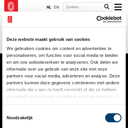
NL
EN
Deze website maakt gebruik van cookies
We gebruiken cookies om content en advertenties te
personaliseren, om functies voor social media te bieden
en om ons websiteverkeer te analyseren. Ook delen we
informatie over uw gebruik van onze site met onze
VERHALEN
partners voor social media, adverteren en analyse. Deze
NIEUWS
partners kunnen deze gegevens combineren met andere
informatie die u aan ze heeft verstrekt of die ze hebben
KALENDER
verzameld op basis van uw gebruik van hun services. U
gaat akkoord met de cookies en het
privacystatement
THEMA’S
als u onze website blijft gebruiken.
Toestemmingsselectie
ACTIVITEITEN
Noodzakelijk