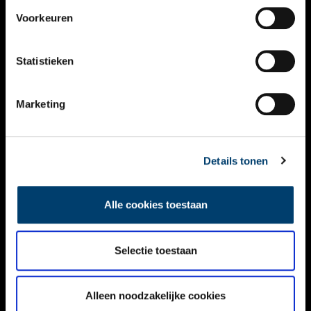
VIDEO’S
Voorkeuren
OVER ONS
Statistieken
CONTACT
NIEUWSBRIEF
Marketing
DISCLAIMER
Details tonen
PRIVACY
TOEGANKELIJKHEID
Alle cookies toestaan
Volg ONH op social media
Selectie toestaan
Alleen noodzakelijke cookies
© ONH | 2026