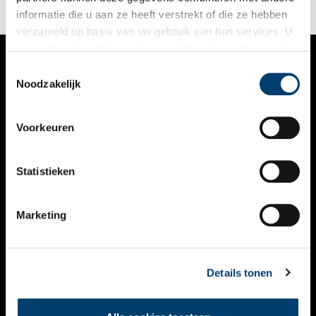
informatie die u aan ze heeft verstrekt of die ze hebben
verzameld op basis van uw gebruik van hun services. U
gaat akkoord met de cookies en het
privacystatement
als u onze website blijft gebruiken.
Toestemmingsselectie
VERHALEN
Noodzakelijk
NIEUWS
Voorkeuren
KALENDER
THEMA’S
Statistieken
ACTIVITEITEN
Marketing
VIDEO’S
OVER ONS
Details tonen
CONTACT