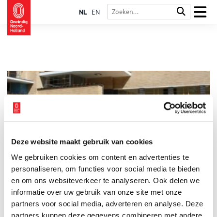
NL
EN
Deze website maakt gebruik van cookies
Tentoonstelling: Het landschap dat zijn wij
We gebruiken cookies om content en advertenties te
Hoe kan het landschap opnieuw richting geven aan hoe we
wonen en leven? Loop mee door het landschap van toen en
personaliseren, om functies voor social media te bieden
nu, en denk mee over de tuinstad van morgen.
en om ons websiteverkeer te analyseren. Ook delen we
informatie over uw gebruik van onze site met onze
1 min
partners voor social media, adverteren en analyse. Deze
partners kunnen deze gegevens combineren met andere