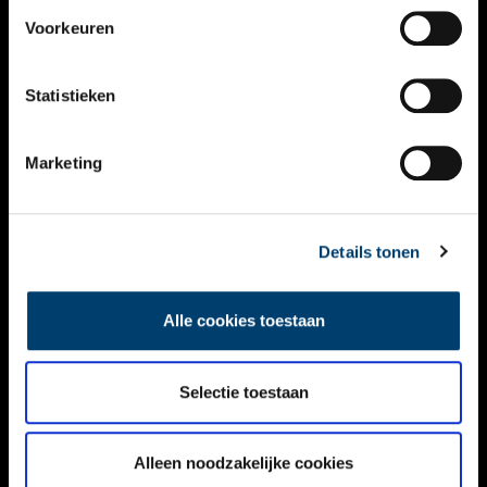
VIDEO’S
Voorkeuren
OVER ONS
Statistieken
CONTACT
NIEUWSBRIEF
Marketing
DISCLAIMER
Details tonen
PRIVACY
TOEGANKELIJKHEID
Alle cookies toestaan
Volg ONH op social media
Selectie toestaan
Alleen noodzakelijke cookies
© ONH | 2026