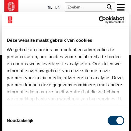
NL
EN
Deze website maakt gebruik van cookies
We gebruiken cookies om content en advertenties te
personaliseren, om functies voor social media te bieden
en om ons websiteverkeer te analyseren. Ook delen we
informatie over uw gebruik van onze site met onze
VERHALEN
partners voor social media, adverteren en analyse. Deze
NIEUWS
partners kunnen deze gegevens combineren met andere
informatie die u aan ze heeft verstrekt of die ze hebben
KALENDER
verzameld op basis van uw gebruik van hun services. U
gaat akkoord met de cookies en het
privacystatement
THEMA’S
als u onze website blijft gebruiken.
Toestemmingsselectie
ACTIVITEITEN
Noodzakelijk