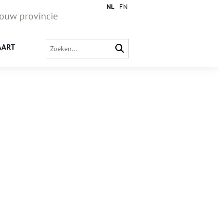
NL
EN
jouw provincie
AART