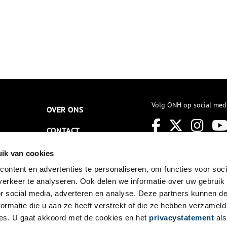
Volg ONH op social med
OVER ONS
CONTACT
NIEUWSBRIEF
ik van cookies
ontent en advertenties te personaliseren, om functies voor soci
DISCLAIMER
erkeer te analyseren. Ook delen we informatie over uw gebruik
PRIVACY
or social media, adverteren en analyse. Deze partners kunnen 
ormatie die u aan ze heeft verstrekt of die ze hebben verzameld
TOEGANKELIJKHEID
es. U gaat akkoord met de cookies en het
privacystatement
als