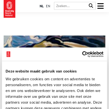
NL
EN
Deze website maakt gebruik van cookies
Dirk Filarski – Over de top!
We gebruiken cookies om content en advertenties te
Op zondag 30 november 2025 opende in Museum
Kranenburgh Dirk Filarski – Over de top!, een ode aan de
personaliseren, om functies voor social media te bieden
reislustige schilder wiens carrière sterk verbonden is met
en om ons websiteverkeer te analyseren. Ook delen we
kunstenaarsdorp Bergen.
informatie over uw gebruik van onze site met onze
3 min
partners voor social media, adverteren en analyse. Deze
partners kunnen deze gegevens combineren met andere