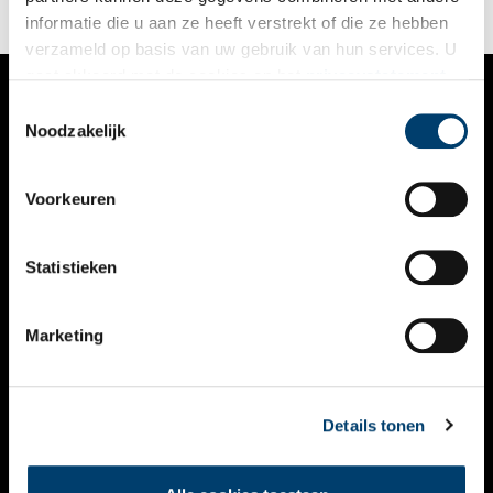
informatie die u aan ze heeft verstrekt of die ze hebben
verzameld op basis van uw gebruik van hun services. U
gaat akkoord met de cookies en het
privacystatement
als u onze website blijft gebruiken.
Toestemmingsselectie
VERHALEN
Noodzakelijk
NIEUWS
Voorkeuren
KALENDER
THEMA’S
Statistieken
ACTIVITEITEN
Marketing
VIDEO’S
OVER ONS
Details tonen
CONTACT