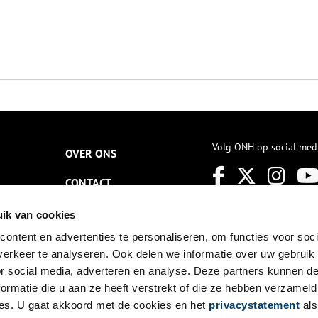
Volg ONH op social med
OVER ONS
CONTACT
NIEUWSBRIEF
ik van cookies
ontent en advertenties te personaliseren, om functies voor soci
DISCLAIMER
erkeer te analyseren. Ook delen we informatie over uw gebruik
PRIVACY
or social media, adverteren en analyse. Deze partners kunnen 
ormatie die u aan ze heeft verstrekt of die ze hebben verzameld
TOEGANKELIJKHEID
es. U gaat akkoord met de cookies en het
privacystatement
als