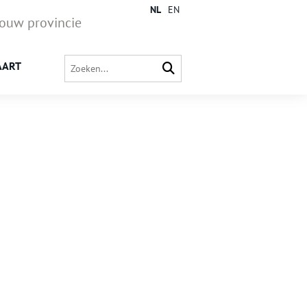
NL
EN
jouw provincie
AART