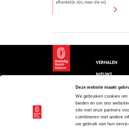
afhankelijk zijn, maar die wij
met hand en tand proberen te
bestrijden. Zo voert de mens
met sommige kruipertjes al
eeuwenlang een gevecht, dat
vooral in de grote stad tot felle
botsingen komt. Van muggen
tot paalworm, wij hebben de vijf
rampzaligste dierplagen uit het
verleden voor je op een rijtje
gezet.
VERHALEN
NIEUWS
KALENDER
Deze website maakt gebru
We gebruiken cookies om c
THEMA’S
bieden en om ons websitev
ACTIVITEITEN
site met onze partners vo
combineren met andere inf
VIDEO’S
uw gebruik van hun servic