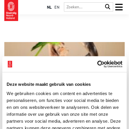
NL
EN
Deze website maakt gebruik van cookies
Dieren van de Grachten
We gebruiken cookies om content en advertenties te
Amsterdam kent zo’n tienduizend dier- en plantensoorten. Ook
in en om de grachten zijn er heel veel verschillende dieren te
personaliseren, om functies voor social media te bieden
vinden, wat opvallend is voor een grote stad. Het water van de
en om ons websiteverkeer te analyseren. Ook delen we
grachten wordt steeds schoner waardoor er meer vissoorten te
informatie over uw gebruik van onze site met onze
3 min
vinden zijn. Daarin zwemmen eenden, futen en nestelen
meerkoeten. Langs de grachten jagen katten, scharrelen ratten
partners voor social media, adverteren en analyse. Deze
en zelfs exotische rivierkreeften. In de lucht erboven vliegen
partners kunnen deze gegevens combineren met andere