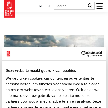
NL
EN
Deze website maakt gebruik van cookies
Kunstmatige intelligentie brengt 750 jaar Amsterdam in
We gebruiken cookies om content en advertenties te
beeld
personaliseren, om functies voor social media te bieden
In aanloop naar de viering van Amsterdam haar 750ste
verjaardag brengt filmmaker en kunstenaar Bob de Jong de
en om ons websiteverkeer te analyseren. Ook delen we
geschiedenis van de stad op een unieke manier tot leven. Met
informatie over uw gebruik van onze site met onze
behulp van kunstmatige intelligentie heeft hij een
2 min
partners voor social media, adverteren en analyse. Deze
adembenemende video gemaakt die de rijke historie van
Amsterdam herbeleeft, gebaseerd op eeuwenoude schilderijen
partners kunnen deze gegevens combineren met andere