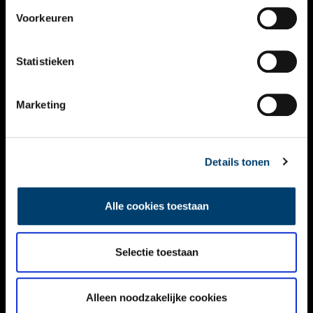
VIDEO’S
Voorkeuren
OVER ONS
Statistieken
CONTACT
NIEUWSBRIEF
Marketing
DISCLAIMER
Details tonen
PRIVACY
TOEGANKELIJKHEID
Alle cookies toestaan
Volg ONH op social media
Selectie toestaan
Alleen noodzakelijke cookies
© ONH | 2026