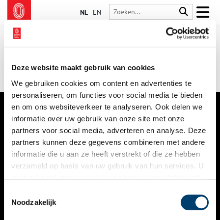
NL
EN
Deze website maakt gebruik van cookies
We gebruiken cookies om content en advertenties te
personaliseren, om functies voor social media te bieden
en om ons websiteverkeer te analyseren. Ook delen we
informatie over uw gebruik van onze site met onze
VERHALEN
partners voor social media, adverteren en analyse. Deze
NIEUWS
partners kunnen deze gegevens combineren met andere
informatie die u aan ze heeft verstrekt of die ze hebben
KALENDER
verzameld op basis van uw gebruik van hun services. U
gaat akkoord met de cookies en het
privacystatement
THEMA’S
als u onze website blijft gebruiken.
Toestemmingsselectie
ACTIVITEITEN
Noodzakelijk