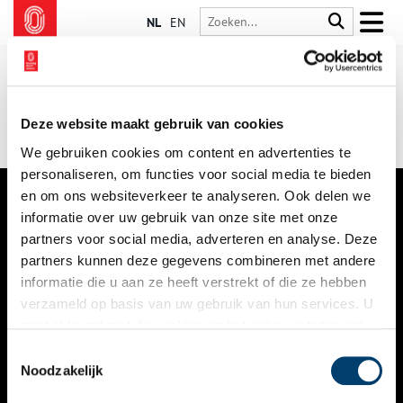
NL
EN
Deze website maakt gebruik van cookies
We gebruiken cookies om content en advertenties te
personaliseren, om functies voor social media te bieden
en om ons websiteverkeer te analyseren. Ook delen we
informatie over uw gebruik van onze site met onze
VERHALEN
partners voor social media, adverteren en analyse. Deze
NIEUWS
partners kunnen deze gegevens combineren met andere
informatie die u aan ze heeft verstrekt of die ze hebben
KALENDER
verzameld op basis van uw gebruik van hun services. U
gaat akkoord met de cookies en het
privacystatement
THEMA’S
als u onze website blijft gebruiken.
Toestemmingsselectie
ACTIVITEITEN
Noodzakelijk