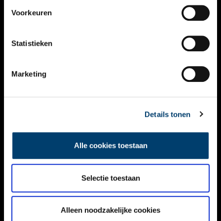
VIDEO’S
Voorkeuren
OVER ONS
Statistieken
CONTACT
NIEUWSBRIEF
Marketing
DISCLAIMER
Details tonen
PRIVACY
TOEGANKELIJKHEID
Alle cookies toestaan
Volg ONH op social media
Selectie toestaan
Alleen noodzakelijke cookies
© ONH | 2026