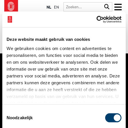
NL
EN
Deze website maakt gebruik van cookies
We gebruiken cookies om content en advertenties te
personaliseren, om functies voor social media te bieden
en om ons websiteverkeer te analyseren. Ook delen we
informatie over uw gebruik van onze site met onze
VERHALEN
partners voor social media, adverteren en analyse. Deze
NIEUWS
partners kunnen deze gegevens combineren met andere
informatie die u aan ze heeft verstrekt of die ze hebben
KALENDER
verzameld op basis van uw gebruik van hun services. U
gaat akkoord met de cookies en het
privacystatement
THEMA’S
als u onze website blijft gebruiken.
Toestemmingsselectie
ACTIVITEITEN
Noodzakelijk