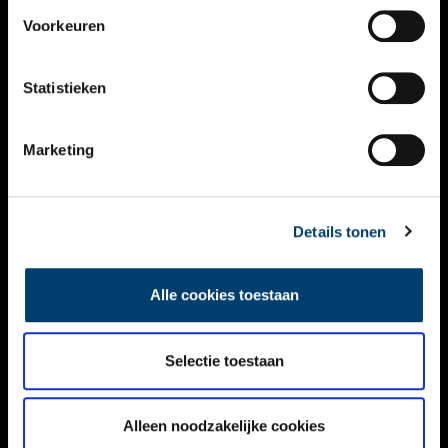
VIDEO’S
Voorkeuren
OVER ONS
Statistieken
CONTACT
NIEUWSBRIEF
Marketing
DISCLAIMER
Details tonen
PRIVACY
TOEGANKELIJKHEID
Alle cookies toestaan
Volg ONH op social media
Selectie toestaan
Alleen noodzakelijke cookies
© ONH | 2026