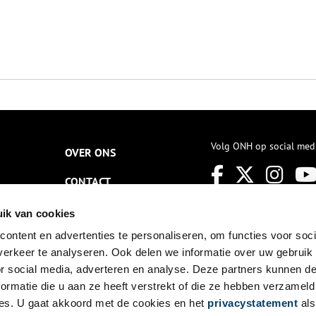
Volg ONH op social med
OVER ONS
CONTACT
NIEUWSBRIEF
ik van cookies
ontent en advertenties te personaliseren, om functies voor soci
DISCLAIMER
erkeer te analyseren. Ook delen we informatie over uw gebruik
PRIVACY
or social media, adverteren en analyse. Deze partners kunnen 
ormatie die u aan ze heeft verstrekt of die ze hebben verzameld
TOEGANKELIJKHEID
es. U gaat akkoord met de cookies en het
privacystatement
als