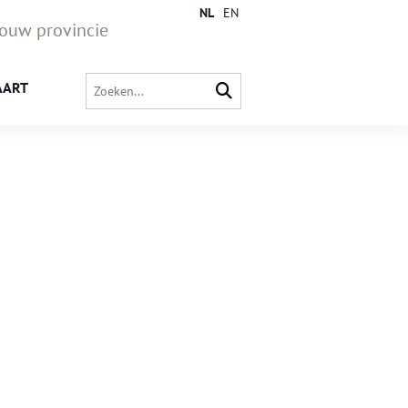
NL
EN
jouw provincie
AART