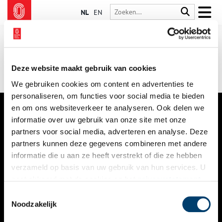
NL
EN
Deze website maakt gebruik van cookies
We gebruiken cookies om content en advertenties te
personaliseren, om functies voor social media te bieden
en om ons websiteverkeer te analyseren. Ook delen we
informatie over uw gebruik van onze site met onze
VERHALEN
partners voor social media, adverteren en analyse. Deze
NIEUWS
partners kunnen deze gegevens combineren met andere
informatie die u aan ze heeft verstrekt of die ze hebben
KALENDER
verzameld op basis van uw gebruik van hun services. U
gaat akkoord met de cookies en het
privacystatement
THEMA’S
als u onze website blijft gebruiken.
Toestemmingsselectie
ACTIVITEITEN
Noodzakelijk