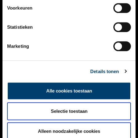
VIDEO’S
Voorkeuren
OVER ONS
Statistieken
CONTACT
NIEUWSBRIEF
Marketing
DISCLAIMER
Details tonen
PRIVACY
TOEGANKELIJKHEID
Alle cookies toestaan
Volg ONH op social media
Selectie toestaan
Alleen noodzakelijke cookies
© ONH | 2026