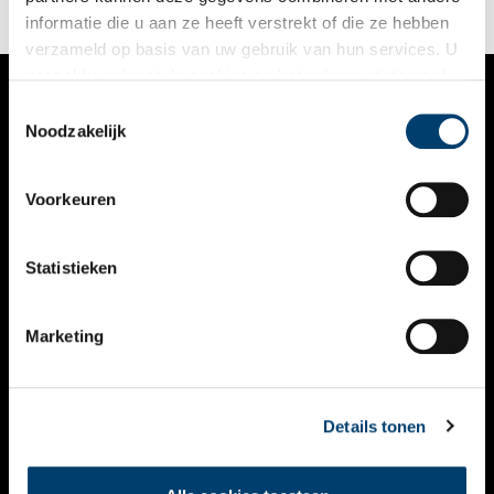
informatie die u aan ze heeft verstrekt of die ze hebben
verzameld op basis van uw gebruik van hun services. U
gaat akkoord met de cookies en het
privacystatement
als u onze website blijft gebruiken.
Toestemmingsselectie
VERHALEN
Noodzakelijk
NIEUWS
Voorkeuren
KALENDER
THEMA’S
Statistieken
ACTIVITEITEN
Marketing
VIDEO’S
OVER ONS
Details tonen
CONTACT