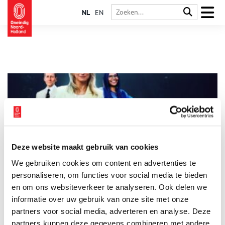
NL
EN
Deze website maakt gebruik van cookies
Bekijk de winnende werken van De Gezonken Meesters in
We gebruiken cookies om content en advertenties te
Het Scheepvaartmuseum
personaliseren, om functies voor social media te bieden
Op maandag 24 februari opent De Gezonken Meesters in Het
Scheepvaartmuseum. In deze tentoonstelling zijn de winnende
en om ons websiteverkeer te analyseren. Ook delen we
werken uit het gelijknamige televisieprogramma te zien.
informatie over uw gebruik van onze site met onze
Kunstwerken uit het in de achttiende eeuw gezonken schip
2 min
partners voor social media, adverteren en analyse. Deze
Vrouw Maria wordt in deze tentoonstelling nieuw leven
ingeblazen.
partners kunnen deze gegevens combineren met andere