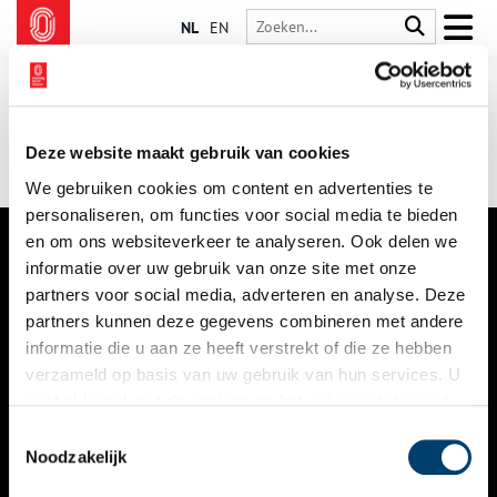
NL
EN
Deze website maakt gebruik van cookies
We gebruiken cookies om content en advertenties te
personaliseren, om functies voor social media te bieden
en om ons websiteverkeer te analyseren. Ook delen we
informatie over uw gebruik van onze site met onze
VERHALEN
partners voor social media, adverteren en analyse. Deze
NIEUWS
partners kunnen deze gegevens combineren met andere
informatie die u aan ze heeft verstrekt of die ze hebben
KALENDER
verzameld op basis van uw gebruik van hun services. U
gaat akkoord met de cookies en het
privacystatement
THEMA’S
als u onze website blijft gebruiken.
Toestemmingsselectie
ACTIVITEITEN
Noodzakelijk