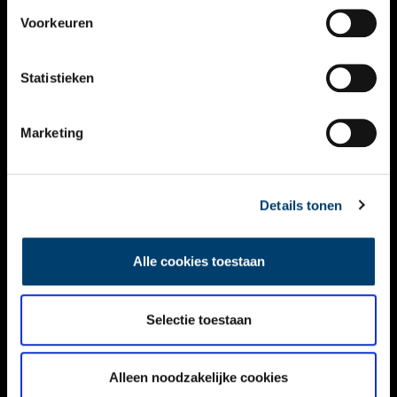
VIDEO’S
Voorkeuren
OVER ONS
Statistieken
CONTACT
NIEUWSBRIEF
Marketing
DISCLAIMER
Details tonen
PRIVACY
TOEGANKELIJKHEID
Alle cookies toestaan
Volg ONH op social media
Selectie toestaan
Alleen noodzakelijke cookies
© ONH | 2026