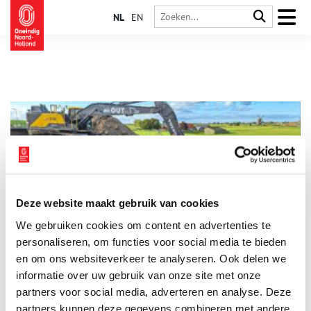
NL
EN
Deze website maakt gebruik van cookies
Het middeleeuwse sluisje onthult nog meer geheimen
We gebruiken cookies om content en advertenties te
Bij het verdronken dorp Ethersheim groef men in 2023
profielsleuven in de dijk: doorsnedes dwars door de dijk heen.
personaliseren, om functies voor social media te bieden
Dit had een bijzondere vondst tot gevolg: een middeleeuwse
en om ons websiteverkeer te analyseren. Ook delen we
sluis. “Hét bewijs dat we al eeuwenlang inventief bezig zijn
informatie over uw gebruik van onze site met onze
met waterbeheer,” aldus Jan-Willem Oudhof, die het
archeologisch onderzoek leidt namens de Alliantie
partners voor social media, adverteren en analyse. Deze
Markermeerdijken. In 2023 was echter al bekend dat dit
partners kunnen deze gegevens combineren met andere