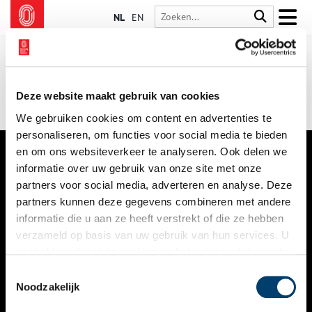
NL
EN
Deze website maakt gebruik van cookies
We gebruiken cookies om content en advertenties te
personaliseren, om functies voor social media te bieden
en om ons websiteverkeer te analyseren. Ook delen we
informatie over uw gebruik van onze site met onze
VERHALEN
partners voor social media, adverteren en analyse. Deze
NIEUWS
partners kunnen deze gegevens combineren met andere
informatie die u aan ze heeft verstrekt of die ze hebben
KALENDER
verzameld op basis van uw gebruik van hun services. U
gaat akkoord met de cookies en het
privacystatement
THEMA’S
als u onze website blijft gebruiken.
Toestemmingsselectie
ACTIVITEITEN
Noodzakelijk