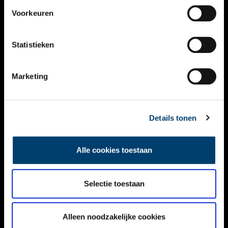
VIDEO’S
Voorkeuren
OVER ONS
Statistieken
CONTACT
NIEUWSBRIEF
Marketing
DISCLAIMER
Details tonen
PRIVACY
TOEGANKELIJKHEID
Alle cookies toestaan
Volg ONH op social media
Selectie toestaan
Alleen noodzakelijke cookies
© ONH | 2026