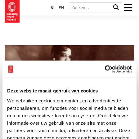
NL
EN
Deze website maakt gebruik van cookies
Josephine Baker. Een leven vol verzet
We gebruiken cookies om content en advertenties te
Vandaag is het vijftig jaar geleden dat Josephine Baker
overleed; één van de beroemdste artiesten van de twintigste
personaliseren, om functies voor social media te bieden
eeuw. Ze ontvluchtte de racistische Verenigde Staten om in
en om ons websiteverkeer te analyseren. Ook delen we
Parijs te gaan wonen. Baker was haar tijd vooruit als activiste
informatie over uw gebruik van onze site met onze
3 min
voor gelijke rechten op vele vlakken. Ook was ze actief in het
verzet tegen nazi-Duitsland, en had een band met Amsterdam.
partners voor social media, adverteren en analyse. Deze
Vanaf 18 april 2025 toont Verzetsmuseum Amsterdam een
partners kunnen deze gegevens combineren met andere