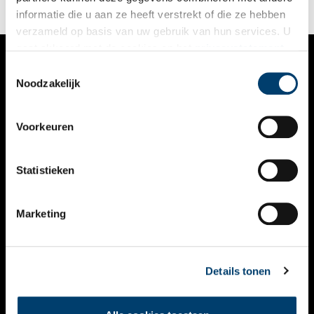
tentoonstelling over Josephine Baker: een leven vol verzet.
informatie die u aan ze heeft verstrekt of die ze hebben
verzameld op basis van uw gebruik van hun services. U
gaat akkoord met de cookies en het
privacystatement
als u onze website blijft gebruiken.
Toestemmingsselectie
VERHALEN
Noodzakelijk
NIEUWS
Voorkeuren
KALENDER
THEMA’S
Statistieken
ACTIVITEITEN
Marketing
VIDEO’S
OVER ONS
Details tonen
CONTACT