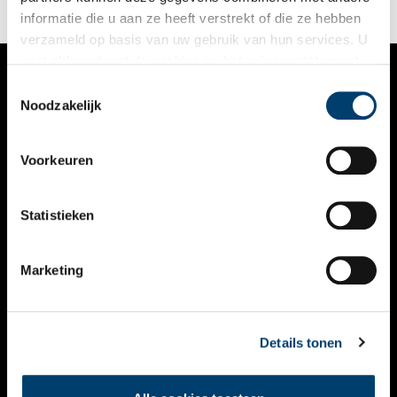
informatie die u aan ze heeft verstrekt of die ze hebben
verzameld op basis van uw gebruik van hun services. U
gaat akkoord met de cookies en het
privacystatement
als u onze website blijft gebruiken.
Toestemmingsselectie
VERHALEN
Noodzakelijk
NIEUWS
Voorkeuren
KALENDER
THEMA’S
Statistieken
ACTIVITEITEN
Marketing
VIDEO’S
OVER ONS
Details tonen
CONTACT