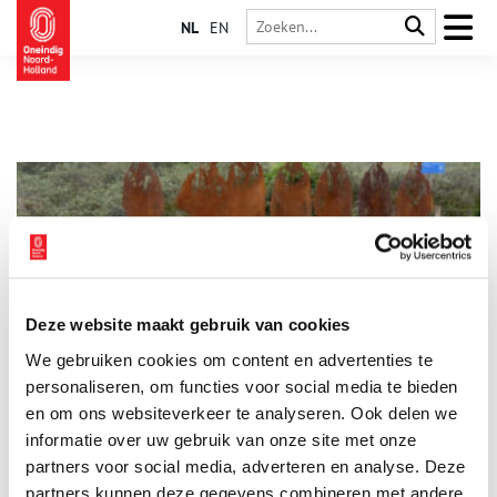
NL
EN
Deze website maakt gebruik van cookies
Steun het nieuwe Dambuster-monument in Castricum
We gebruiken cookies om content en advertenties te
In 2026 krijgt Castricum een bijzonder eerbetoon aan de
zeven jonge piloten die op 17 mei 1943 het leven lieten bij
personaliseren, om functies voor social media te bieden
hun terugkeer van de beroemde Dambuster-actie. Hun
en om ons websiteverkeer te analyseren. Ook delen we
Lancaster stortte neer in ons duingebied. Het bestaande
informatie over uw gebruik van onze site met onze
1 min
stenen monument wordt verplaatst en verrijkt met iets
uitzonderlijks: een imposant ijzeren silhouet van de volledige
partners voor social media, adverteren en analyse. Deze
bemanning.
partners kunnen deze gegevens combineren met andere