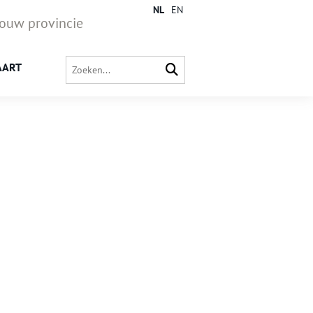
NL
EN
jouw provincie
AART