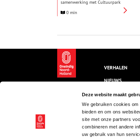
samenwerking met Cultuurpark
Westergas de pop-
0 min
uptentoonstelling Green
Paradise Amsterdam in het
Meterhuisje in het Westerpark.
VERHALEN
NIEUWS
KALENDER
Deze website maakt gebru
We gebruiken cookies om c
THEMA’S
bieden en om ons websitev
ACTIVITEITEN
site met onze partners vo
combineren met andere inf
VIDEO’S
uw gebruik van hun servic