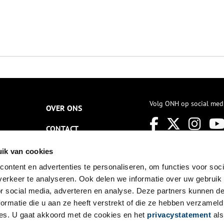
Volg ONH op social med
OVER ONS
CONTACT
NIEUWSBRIEF
ik van cookies
ontent en advertenties te personaliseren, om functies voor soci
DISCLAIMER
erkeer te analyseren. Ook delen we informatie over uw gebruik
PRIVACY
or social media, adverteren en analyse. Deze partners kunnen 
ormatie die u aan ze heeft verstrekt of die ze hebben verzameld
TOEGANKELIJKHEID
es. U gaat akkoord met de cookies en het
privacystatement
als