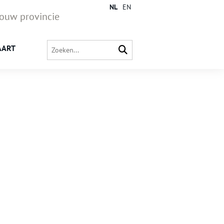
NL
EN
jouw provincie
AART