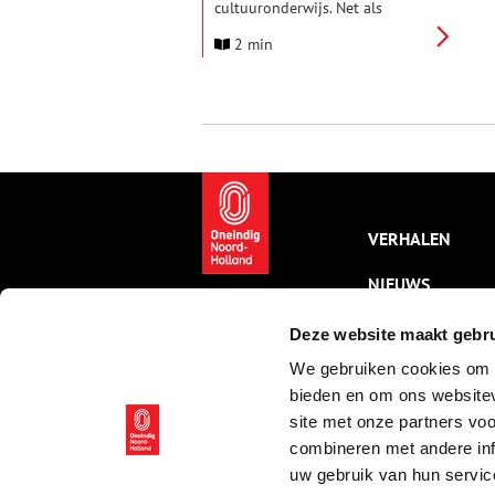
cultuuronderwijs. Net als
voorgaande jaren financiert de
2 min
provincie daarom met €
750.000 per jaar het
programma Cultuureducatie
met Kwaliteit, waarin scholen en
culturele instellingen
samenwerken om kunst en
cultuur een vast onderdeel van
het lesprogramma te maken.
VERHALEN
NIEUWS
KALENDER
Deze website maakt gebru
We gebruiken cookies om c
THEMA’S
bieden en om ons websitev
ACTIVITEITEN
site met onze partners vo
combineren met andere inf
VIDEO’S
uw gebruik van hun servic