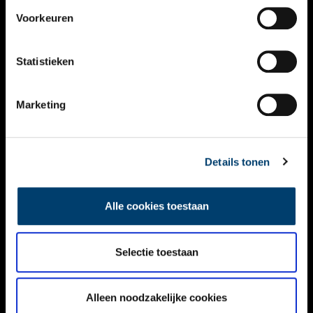
VIDEO’S
Voorkeuren
OVER ONS
Statistieken
CONTACT
NIEUWSBRIEF
Marketing
DISCLAIMER
Details tonen
PRIVACY
TOEGANKELIJKHEID
Alle cookies toestaan
Volg ONH op social media
Selectie toestaan
Alleen noodzakelijke cookies
© ONH | 2026