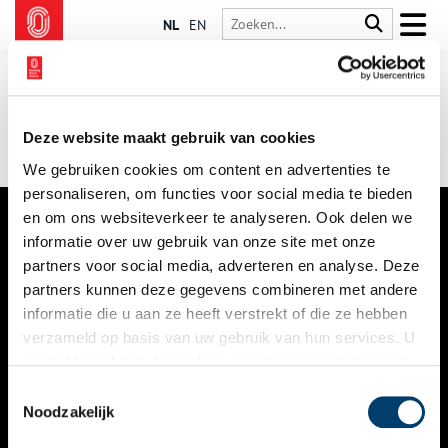
NL
EN
Deze website maakt gebruik van cookies
We gebruiken cookies om content en advertenties te
personaliseren, om functies voor social media te bieden
en om ons websiteverkeer te analyseren. Ook delen we
informatie over uw gebruik van onze site met onze
VERHALEN
partners voor social media, adverteren en analyse. Deze
NIEUWS
partners kunnen deze gegevens combineren met andere
informatie die u aan ze heeft verstrekt of die ze hebben
KALENDER
verzameld op basis van uw gebruik van hun services. U
gaat akkoord met de cookies en het
privacystatement
THEMA’S
als u onze website blijft gebruiken.
Toestemmingsselectie
ACTIVITEITEN
Noodzakelijk