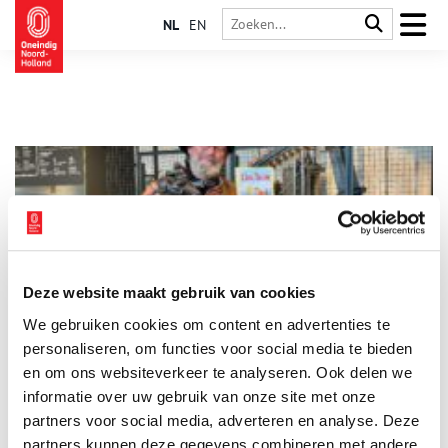
NL
EN
Deze website maakt gebruik van cookies
Nieuwe theaterroute voor kinderen door museum
We gebruiken cookies om content en advertenties te
Haarlemmermeer
personaliseren, om functies voor social media te bieden
Stichting Haarlemmermeermuseum De Cruquius en Stichting
Kinderopvang Haarlemmermeer stellen een theaterprogramma
en om ons websiteverkeer te analyseren. Ook delen we
op speciaal voor jonge kinderen. Met dit programma rond het
informatie over uw gebruik van onze site met onze
personage ‘Dik Trom’ willen zij kinderen spelenderwijs kennis
2 min
partners voor social media, adverteren en analyse. Deze
laten maken met de geschiedenis van hun eigen polder. Het
nieuwe programma komt tot stand met subsidie van de
partners kunnen deze gegevens combineren met andere