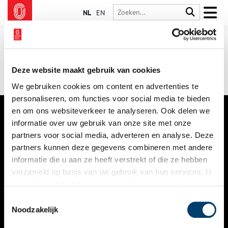
NL
EN
Deze website maakt gebruik van cookies
We gebruiken cookies om content en advertenties te
personaliseren, om functies voor social media te bieden
en om ons websiteverkeer te analyseren. Ook delen we
informatie over uw gebruik van onze site met onze
VERHALEN
partners voor social media, adverteren en analyse. Deze
NIEUWS
partners kunnen deze gegevens combineren met andere
informatie die u aan ze heeft verstrekt of die ze hebben
KALENDER
verzameld op basis van uw gebruik van hun services. U
gaat akkoord met de cookies en het
privacystatement
THEMA’S
als u onze website blijft gebruiken.
Toestemmingsselectie
ACTIVITEITEN
Noodzakelijk