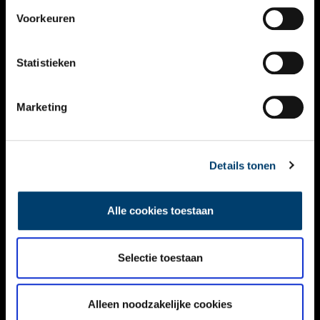
VIDEO’S
Voorkeuren
OVER ONS
Statistieken
CONTACT
NIEUWSBRIEF
Marketing
DISCLAIMER
Details tonen
PRIVACY
TOEGANKELIJKHEID
Alle cookies toestaan
Volg ONH op social media
Selectie toestaan
Alleen noodzakelijke cookies
© ONH | 2026