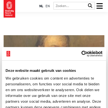
NL
EN
Deze website maakt gebruik van cookies
Het mysterie van het alledaagse
We gebruiken cookies om content en advertenties te
Van 25 januari t/m 25 augustus zijn er in het Zaans Museum
elf schilderijen te zien van de Zaanse kunstenaars Jaap Kaal en
personaliseren, om functies voor social media te bieden
Cornelis Koning. Zij drukten in de eerste helft van de 20e
en om ons websiteverkeer te analyseren. Ook delen we
eeuw een stempel op het artistieke klimaat van de Zaanstreek.
informatie over uw gebruik van onze site met onze
1 min
partners voor social media, adverteren en analyse. Deze
partners kunnen deze gegevens combineren met andere