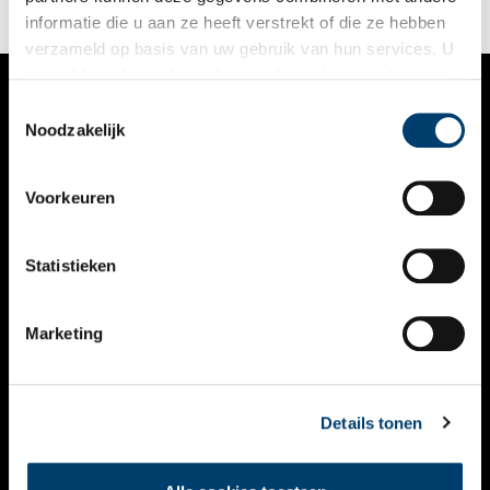
informatie die u aan ze heeft verstrekt of die ze hebben
verzameld op basis van uw gebruik van hun services. U
gaat akkoord met de cookies en het
privacystatement
als u onze website blijft gebruiken.
Toestemmingsselectie
VERHALEN
Noodzakelijk
NIEUWS
Voorkeuren
KALENDER
THEMA’S
Statistieken
ACTIVITEITEN
Marketing
VIDEO’S
OVER ONS
Details tonen
CONTACT