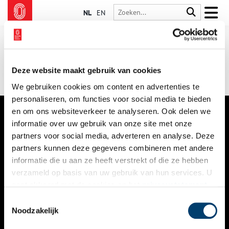
NL
EN
Deze website maakt gebruik van cookies
We gebruiken cookies om content en advertenties te
personaliseren, om functies voor social media te bieden
en om ons websiteverkeer te analyseren. Ook delen we
informatie over uw gebruik van onze site met onze
VERHALEN
partners voor social media, adverteren en analyse. Deze
NIEUWS
partners kunnen deze gegevens combineren met andere
informatie die u aan ze heeft verstrekt of die ze hebben
KALENDER
verzameld op basis van uw gebruik van hun services. U
gaat akkoord met de cookies en het
privacystatement
THEMA’S
als u onze website blijft gebruiken.
Toestemmingsselectie
ACTIVITEITEN
Noodzakelijk