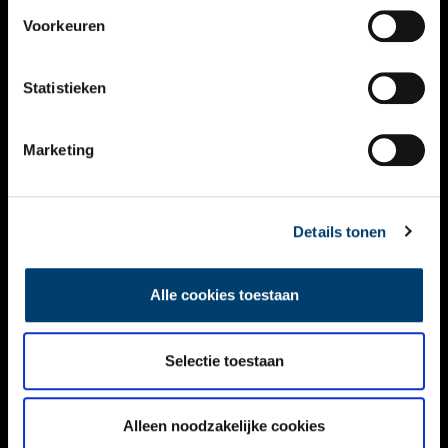
VIDEO’S
Voorkeuren
OVER ONS
Statistieken
CONTACT
NIEUWSBRIEF
Marketing
DISCLAIMER
Details tonen
PRIVACY
TOEGANKELIJKHEID
Alle cookies toestaan
Volg ONH op social media
Selectie toestaan
Alleen noodzakelijke cookies
© ONH | 2026