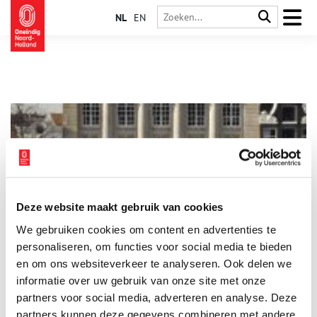
NL
EN
Deze website maakt gebruik van cookies
Een keizerlijk bal in Felix Meritis
We gebruiken cookies om content en advertenties te
Op dinsdag 22 oktober 1811 woonden keizer Napoleon en
echtgenote Marie Louise een groot bal bij in Felix Meritis. Het
personaliseren, om functies voor social media te bieden
feest was georganiseerd door de gemeente Amsterdam. Het
en om ons websiteverkeer te analyseren. Ook delen we
keizerlijk paar verbleef twee weken in Amsterdam, als
informatie over uw gebruik van onze site met onze
onderdeel van een reis door Holland.
partners voor social media, adverteren en analyse. Deze
partners kunnen deze gegevens combineren met andere