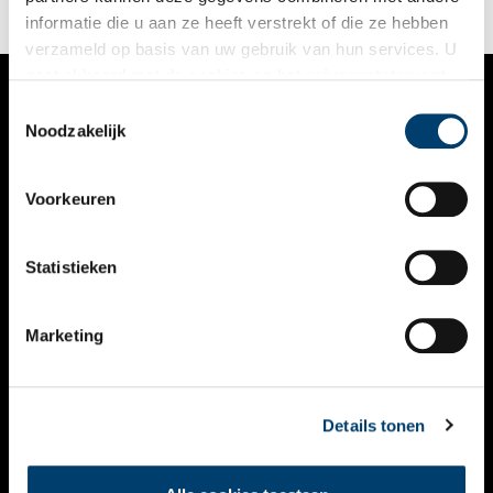
informatie die u aan ze heeft verstrekt of die ze hebben
verzameld op basis van uw gebruik van hun services. U
gaat akkoord met de cookies en het
privacystatement
als u onze website blijft gebruiken.
Toestemmingsselectie
VERHALEN
Noodzakelijk
NIEUWS
Voorkeuren
KALENDER
THEMA’S
Statistieken
ACTIVITEITEN
Marketing
VIDEO’S
OVER ONS
Details tonen
CONTACT