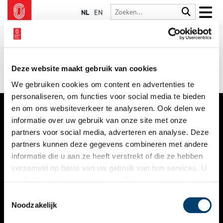
NL
EN
Deze website maakt gebruik van cookies
We gebruiken cookies om content en advertenties te
personaliseren, om functies voor social media te bieden
en om ons websiteverkeer te analyseren. Ook delen we
informatie over uw gebruik van onze site met onze
VERHALEN
partners voor social media, adverteren en analyse. Deze
NIEUWS
partners kunnen deze gegevens combineren met andere
informatie die u aan ze heeft verstrekt of die ze hebben
KALENDER
verzameld op basis van uw gebruik van hun services. U
gaat akkoord met de cookies en het
privacystatement
THEMA’S
als u onze website blijft gebruiken.
Toestemmingsselectie
ACTIVITEITEN
Noodzakelijk