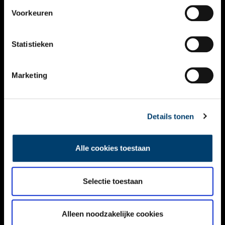
VIDEO’S
Voorkeuren
OVER ONS
Statistieken
CONTACT
NIEUWSBRIEF
Marketing
DISCLAIMER
Details tonen
PRIVACY
TOEGANKELIJKHEID
Alle cookies toestaan
Volg ONH op social media
Selectie toestaan
Alleen noodzakelijke cookies
© ONH | 2026