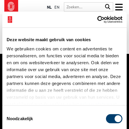
NL
EN
Deze website maakt gebruik van cookies
We gebruiken cookies om content en advertenties te
personaliseren, om functies voor social media te bieden
en om ons websiteverkeer te analyseren. Ook delen we
informatie over uw gebruik van onze site met onze
VERHALEN
partners voor social media, adverteren en analyse. Deze
NIEUWS
partners kunnen deze gegevens combineren met andere
informatie die u aan ze heeft verstrekt of die ze hebben
KALENDER
verzameld op basis van uw gebruik van hun services. U
gaat akkoord met de cookies en het
privacystatement
THEMA’S
als u onze website blijft gebruiken.
Toestemmingsselectie
ACTIVITEITEN
Noodzakelijk