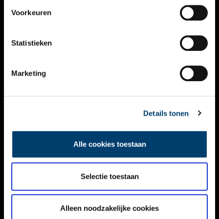
VIDEO’S
Voorkeuren
OVER ONS
Statistieken
CONTACT
NIEUWSBRIEF
Marketing
DISCLAIMER
Details tonen
PRIVACY
TOEGANKELIJKHEID
Alle cookies toestaan
Volg ONH op social media
Selectie toestaan
Alleen noodzakelijke cookies
© ONH | 2026