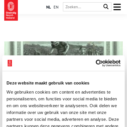
NL
EN
Deze website maakt gebruik van cookies
De Haarlemsche Vélocipède-Club
We gebruiken cookies om content en advertenties te
Het gevaarlijke karakter van de fiets werd in juni 1882 in de
Nieuwe Haarlemsche Courant
kracht bijgezet door
personaliseren, om functies voor social media te bieden
‘tweewielsnelloopendnekbrekersrijtuig’ tot de beste vertaling
en om ons websiteverkeer te analyseren. Ook delen we
van vélocipède te dopen. Onveilig of niet, fietsen was hip. Niet
informatie over uw gebruik van onze site met onze
voor niets werd in december 1882 de Haarlemsche Vélocipède-
Club (HVC) opgericht.
partners voor social media, adverteren en analyse. Deze
partners kunnen deze gegevens combineren met andere