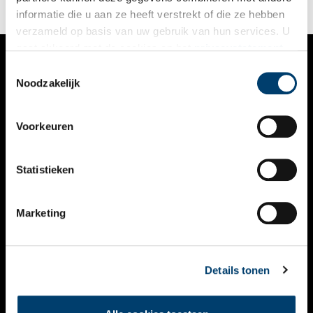
informatie die u aan ze heeft verstrekt of die ze hebben
verzameld op basis van uw gebruik van hun services. U
gaat akkoord met de cookies en het
privacystatement
als u onze website blijft gebruiken.
Toestemmingsselectie
VERHALEN
Noodzakelijk
NIEUWS
Voorkeuren
KALENDER
THEMA’S
Statistieken
ACTIVITEITEN
Marketing
VIDEO’S
OVER ONS
Details tonen
CONTACT