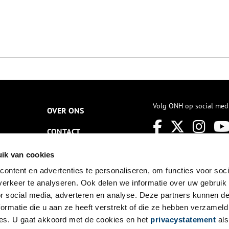
Volg ONH op social med
OVER ONS
CONTACT
NIEUWSBRIEF
ik van cookies
ontent en advertenties te personaliseren, om functies voor soci
DISCLAIMER
erkeer te analyseren. Ook delen we informatie over uw gebruik
PRIVACY
or social media, adverteren en analyse. Deze partners kunnen 
ormatie die u aan ze heeft verstrekt of die ze hebben verzameld
TOEGANKELIJKHEID
es. U gaat akkoord met de cookies en het
privacystatement
als