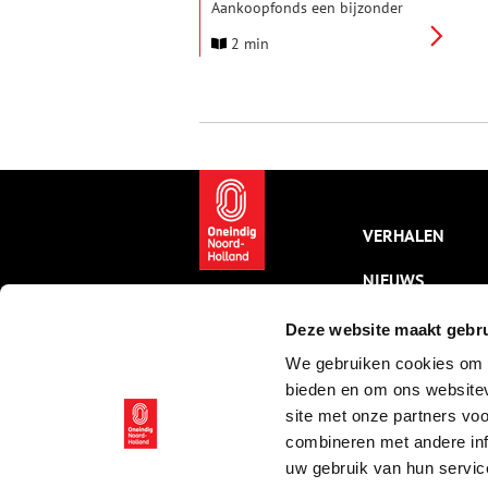
Aankoopfonds een bijzonder
schilderij van kunstenares Clara
2 min
Klinghoffer verworven. Het
portret toont een Huizer visser
en is geschilderd in 1930. Het
werk is gerestaureerd en vanaf
nu in het museum te zien.
VERHALEN
NIEUWS
KALENDER
Deze website maakt gebru
We gebruiken cookies om c
THEMA’S
bieden en om ons websitev
ACTIVITEITEN
site met onze partners vo
combineren met andere inf
VIDEO’S
uw gebruik van hun servic