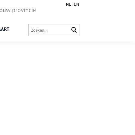
NL
EN
jouw provincie
AART