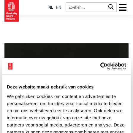
NL
EN
Deze website maakt gebruik van cookies
Hans van Manen schenkt fotografische oeuvre aan
We gebruiken cookies om content en advertenties te
Rijksmuseum
personaliseren, om functies voor social media te bieden
Choreograaf Hans van Manen schenkt zijn fotografische oeuvre
aan het Rijksmuseum. In de jaren 1980-90 bouwde Van Manen,
en om ons websiteverkeer te analyseren. Ook delen we
naast zijn werk als choreograaf, een klein maar zorgvuldig
informatie over uw gebruik van onze site met onze
gecomponeerd oeuvre op. Hij portretteerde dansers en
2 min
partners voor social media, adverteren en analyse. Deze
fotografeerde mannelijk naakt. Kenmerkend voor zijn
fotografie is de ogenschijnlijke eenvoud van de compositie,
partners kunnen deze gegevens combineren met andere