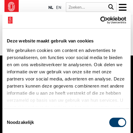
NL
EN
Deze website maakt gebruik van cookies
We gebruiken cookies om content en advertenties te
personaliseren, om functies voor social media te bieden
en om ons websiteverkeer te analyseren. Ook delen we
informatie over uw gebruik van onze site met onze
VERHALEN
partners voor social media, adverteren en analyse. Deze
NIEUWS
partners kunnen deze gegevens combineren met andere
informatie die u aan ze heeft verstrekt of die ze hebben
KALENDER
verzameld op basis van uw gebruik van hun services. U
gaat akkoord met de cookies en het
privacystatement
THEMA’S
als u onze website blijft gebruiken.
Toestemmingsselectie
ACTIVITEITEN
Noodzakelijk