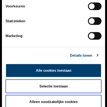
VIDEO’S
Voorkeuren
OVER ONS
Statistieken
CONTACT
NIEUWSBRIEF
Marketing
DISCLAIMER
Details tonen
PRIVACY
TOEGANKELIJKHEID
Alle cookies toestaan
Volg ONH op social media
Selectie toestaan
Alleen noodzakelijke cookies
© ONH | 2026